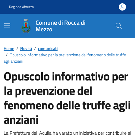
Vai ai contenuti
Vai al footer
Regione Abruzzo
Comune di Rocca di
Mezzo
Contenuti in evidenza
Home
/
Novità
/
comunicati
/
Opuscolo informativo per la prevenzione del fenomeno delle truffe
agli anziani
Opuscolo informativo per
la prevenzione del
fenomeno delle truffe agli
anziani
La Prefettura dell'Aquila ha varato un'iniziativa per contribuire al