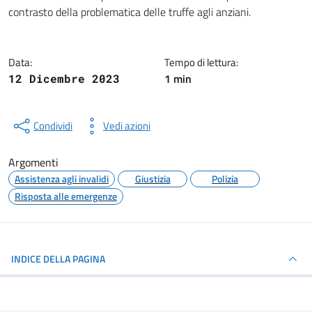
Dettagli della notizia
contrasto della problematica delle truffe agli anziani.
Data:
Tempo di lettura:
1 min
12 Dicembre 2023
Condividi
Vedi azioni
Argomenti
Assistenza agli invalidi
Giustizia
Polizia
Risposta alle emergenze
INDICE DELLA PAGINA