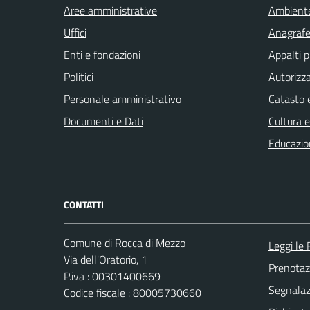
Aree amministrative
Ambient
Uffici
Anagrafe 
Enti e fondazioni
Appalti p
Politici
Autorizza
Personale amministrativo
Catasto e
Documenti e Dati
Cultura 
Educazio
CONTATTI
Comune di Rocca di Mezzo
Leggi le
Via dell'Oratorio, 1
Prenota
P.iva : 00301400669
Segnalazi
Codice fiscale : 80005730660