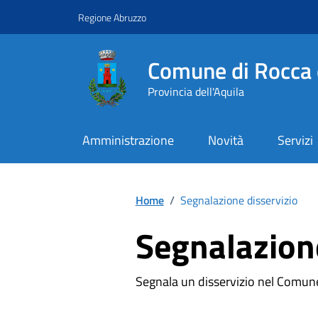
Vai ai contenuti
Vai al footer
Regione Abruzzo
Comune di Rocca 
Provincia dell'Aquila
Amministrazione
Novità
Servizi
Contenuti in evidenza
Home
/
Segnalazione disservizio
Segnalazione
Segnala un disservizio nel Comun