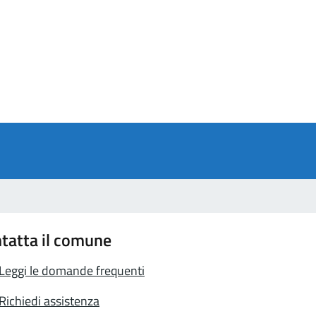
a 5 stelle su 5
a 4 stelle su 5
a 3 stelle su 5
a 2 stelle su 5
a 1 stelle su 5
tatta il comune
Leggi le domande frequenti
Richiedi assistenza