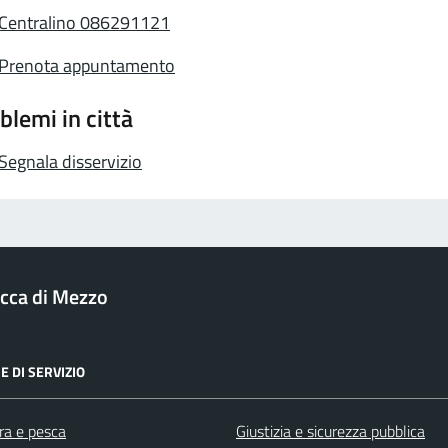
Centralino 086291121
Prenota appuntamento
blemi in città
Segnala disservizio
cca di Mezzo
E DI SERVIZIO
ra e pesca
Giustizia e sicurezza pubblica