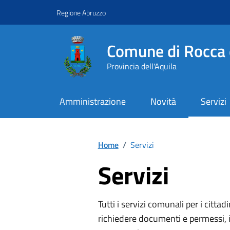
Vai ai contenuti
Vai al footer
Regione Abruzzo
Comune di Rocca 
Provincia dell'Aquila
Amministrazione
Novità
Servizi
Contenuti in evidenza
Home
/
Servizi
Servizi
Tutti i servizi comunali per i cittadi
richiedere documenti e permessi, i