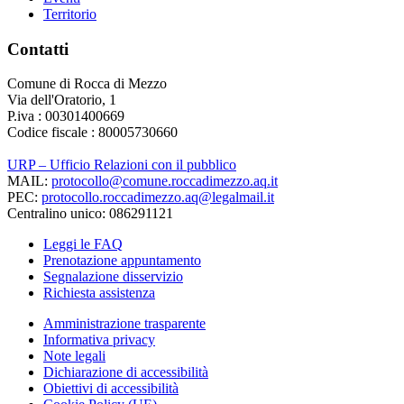
Territorio
Contatti
Comune di Rocca di Mezzo
Via dell'Oratorio, 1
P.iva : 00301400669
Codice fiscale : 80005730660
URP – Ufficio Relazioni con il pubblico
MAIL:
protocollo@comune.roccadimezzo.aq.it
PEC:
protocollo.roccadimezzo.aq@legalmail.it
Centralino unico: 086291121
Leggi le FAQ
Prenotazione appuntamento
Segnalazione disservizio
Richiesta assistenza
Amministrazione trasparente
Informativa privacy
Note legali
Dichiarazione di accessibilità
Obiettivi di accessibilità