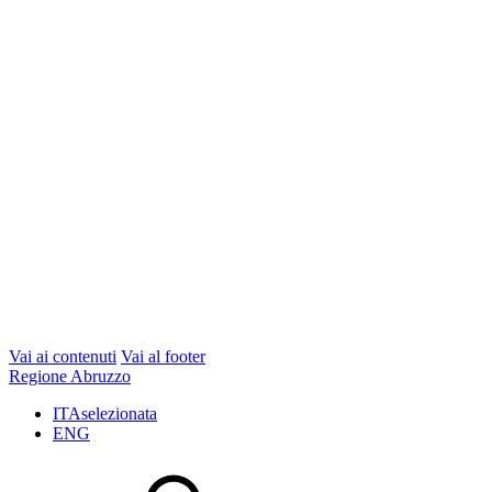
Vai ai contenuti
Vai al footer
Regione Abruzzo
ITA
selezionata
ENG