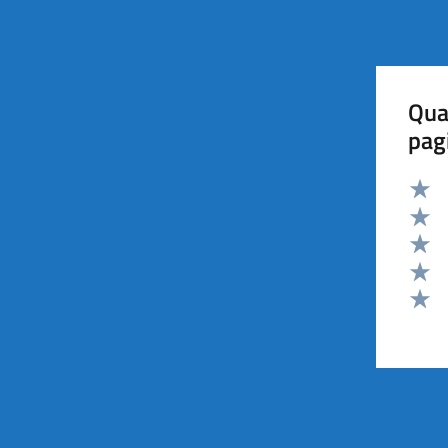
Qua
pag
Valut
Valut
Valut
Valut
Valut