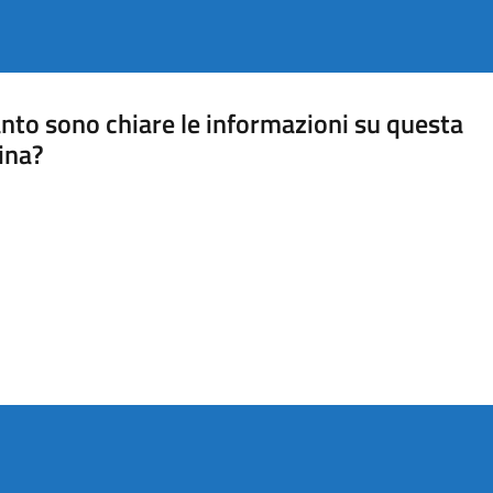
nto sono chiare le informazioni su questa
ina?
a 5 stelle su 5
a 4 stelle su 5
a 3 stelle su 5
a 2 stelle su 5
a 1 stelle su 5