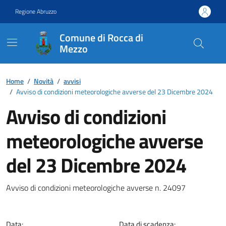
Vai ai contenuti
Vai al footer
Regione Abruzzo
Comune di Rocca di
Mezzo
Contenuti in evidenza
Home
/
Novità
/
avvisi
/
Avviso di condizioni meteorologiche avverse del 23 Dicembre 2024
Avviso di condizioni
meteorologiche avverse
del 23 Dicembre 2024
Dettagli della notizia
Avviso di condizioni meteorologiche avverse n. 24097
Data:
Data di scadenza: