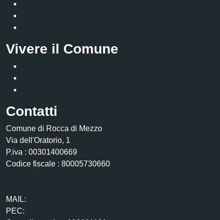
Notizie
Comunicati
Avvisi
Vivere il Comune
Luoghi
Eventi
Territorio
Contatti
Comune di Rocca di Mezzo
Via dell'Oratorio, 1
P.iva : 00301400669
Codice fiscale : 80005730660
URP – Ufficio Relazioni con il pubblico
MAIL:
protocollo@comune.roccadimezzo.aq.it
PEC:
protocollo.roccadimezzo.aq@legalmail.it