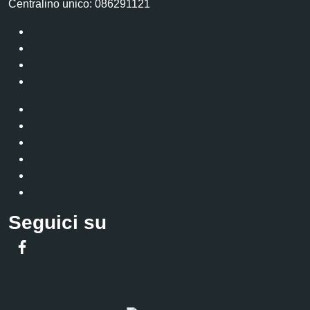
Centralino unico: 086291121
Leggi le FAQ
Prenotazione appuntamento
Segnalazione disservizio
Richiesta assistenza
Amministrazione trasparente
Informativa privacy
Note legali
Dichiarazione di accessibilità
Obiettivi di accessibilità
Cookie Policy (UE)
Seguici su
Facebook
Attuazione Misure PNRR
Piano di miglioramento del sito
Sito web a cura di Yes I Code