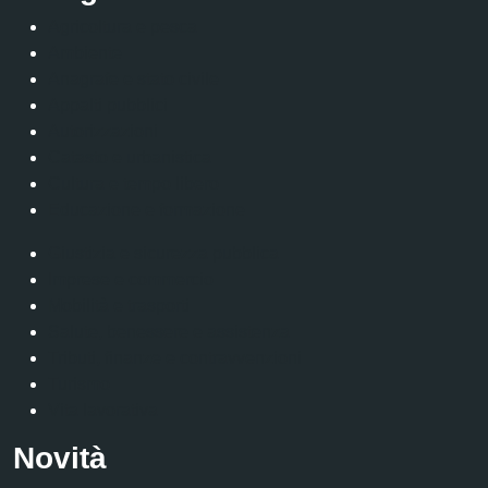
Agricoltura e pesca
Ambiente
Anagrafe e stato civile
Appalti pubblici
Autorizzazioni
Catasto e urbanistica
Cultura e tempo libero
Educazione e formazione
Giustizia e sicurezza pubblica
Imprese e commercio
Mobilità e trasporti
Salute, benessere e assistenza
Tributi, finanze e contravvenzioni
Turismo
Vita lavorativa
Novità