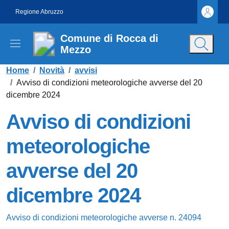
Vai ai contenuti
Vai al footer
Regione Abruzzo
Comune di Rocca di
Mezzo
Contenuti in evidenza
Home
/
Novità
/
avvisi
/
Avviso di condizioni meteorologiche avverse del 20
dicembre 2024
Avviso di condizioni
meteorologiche
avverse del 20
dicembre 2024
Dettagli della notizia
Avviso di condizioni meteorologiche avverse n. 24094