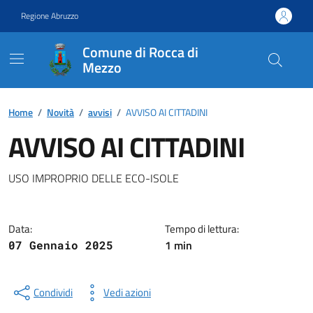
Vai ai contenuti
Vai al footer
Regione Abruzzo
Comune di Rocca di
Mezzo
Contenuti in evidenza
Home
/
Novità
/
avvisi
/
AVVISO AI CITTADINI
AVVISO AI CITTADINI
Dettagli della notizia
USO IMPROPRIO DELLE ECO-ISOLE
Data:
Tempo di lettura:
1 min
07 Gennaio 2025
Condividi
Vedi azioni