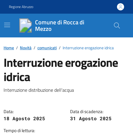
Vai ai contenuti
Vai al footer
Regione Abruzzo
Comune di Rocca di
Mezzo
Contenuti in evidenza
Home
/
Novità
/
comunicati
/
Interruzione erogazione idrica
Interruzione erogazione
idrica
Dettagli della notizia
Interruzione distribuzione dell'acqua
Data:
Data di scadenza:
18 Agosto 2025
31 Agosto 2025
Tempo di lettura: