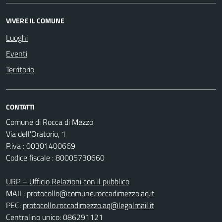
VIVERE IL COMUNE
Luoghi
Eventi
Territorio
CONTATTI
Comune di Rocca di Mezzo
Via dell'Oratorio, 1
P.iva : 00301400669
Codice fiscale : 80005730660
URP – Ufficio Relazioni con il pubblico
MAIL:
protocollo@comune.roccadimezzo.aq.it
PEC:
protocollo.roccadimezzo.aq@legalmail.it
Centralino unico: 086291121