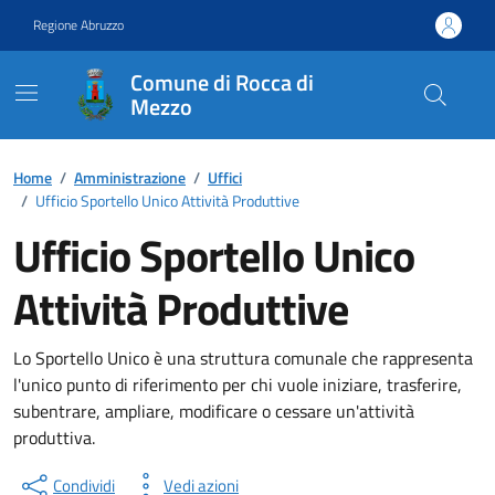
Vai ai contenuti
Vai al footer
Regione Abruzzo
Comune di Rocca di
Mezzo
Contenuti in evidenza
Home
/
Amministrazione
/
Uffici
/
Ufficio Sportello Unico Attività Produttive
Ufficio Sportello Unico
Attività Produttive
Lo Sportello Unico è una struttura comunale che rappresenta
l'unico punto di riferimento per chi vuole iniziare, trasferire,
subentrare, ampliare, modificare o cessare un'attività
produttiva.
Condividi
Vedi azioni