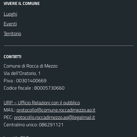
VIVERE IL COMUNE
Luoghi
Eventi
Territorio
CONTATTI
Comune di Rocca di Mezzo
Via dell'Oratorio, 1
P.iva : 00301400669
Codice fiscale : 80005730660
URP – Ufficio Relazioni con il pubblico
MAIL:
protocollo@comune.roccadimezzo.aq.it
PEC:
protocollo.roccadimezzo.aq@legalmail.it
Centralino unico: 086291121