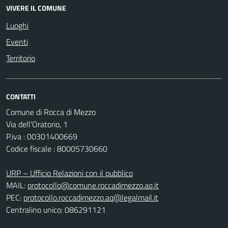
VIVERE IL COMUNE
Luoghi
Eventi
Territorio
CONTATTI
Comune di Rocca di Mezzo
Via dell'Oratorio, 1
P.iva : 00301400669
Codice fiscale : 80005730660
URP – Ufficio Relazioni con il pubblico
MAIL:
protocollo@comune.roccadimezzo.aq.it
PEC:
protocollo.roccadimezzo.aq@legalmail.it
Centralino unico: 086291121