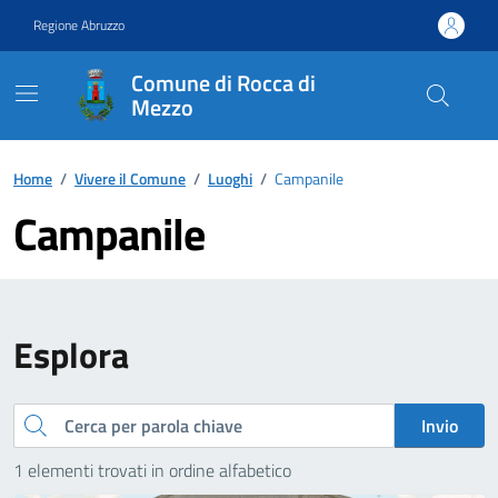
Vai ai contenuti
Vai al footer
Regione Abruzzo
Comune di Rocca di
Mezzo
Contenuti in evidenza
Home
/
Vivere il Comune
/
Luoghi
/
Campanile
Campanile
Esplora
Cerca
Invio
1 elementi trovati in ordine alfabetico