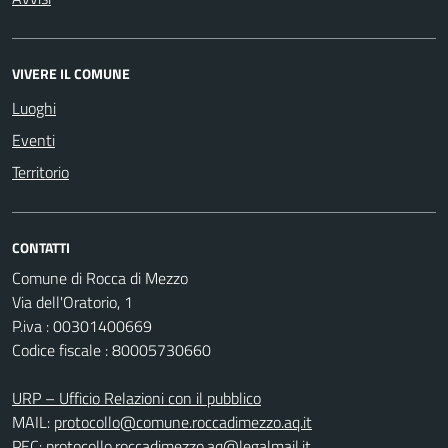
VIVERE IL COMUNE
Luoghi
Eventi
Territorio
CONTATTI
Comune di Rocca di Mezzo
Via dell'Oratorio, 1
P.iva : 00301400669
Codice fiscale : 80005730660
URP – Ufficio Relazioni con il pubblico
MAIL:
protocollo@comune.roccadimezzo.aq.it
PEC:
protocollo.roccadimezzo.aq@legalmail.it