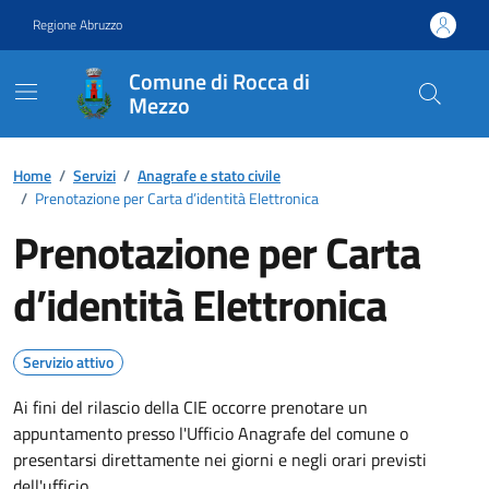
Vai ai contenuti
Vai al footer
Regione Abruzzo
Comune di Rocca di
Mezzo
Contenuti in evidenza
Home
/
Servizi
/
Anagrafe e stato civile
/
Prenotazione per Carta d’identità Elettronica
Prenotazione per Carta
d’identità Elettronica
Servizio attivo
Ai fini del rilascio della CIE occorre prenotare un
appuntamento presso l'Ufficio Anagrafe del comune o
presentarsi direttamente nei giorni e negli orari previsti
dell'ufficio.