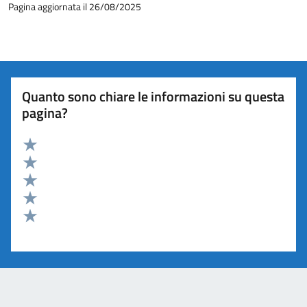
Pagina aggiornata il 26/08/2025
Quanto sono chiare le informazioni su questa
pagina?
Valuta 5 stelle su 5
Valuta 4 stelle su 5
Valuta 3 stelle su 5
Valuta 2 stelle su 5
Valuta 1 stelle su 5