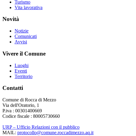
Turismo
Vita lavorativa
Novità
Notizie
Comunicati
Avvisi
Vivere il Comune
Luoghi
Eventi
Territorio
Contatti
Comune di Rocca di Mezzo
Via dell'Oratorio, 1
P.iva : 00301400669
Codice fiscale : 80005730660
URP – Ufficio Relazioni con il pubblico
MAIL:
protocollo@comune.roccadimezzo.aq.it