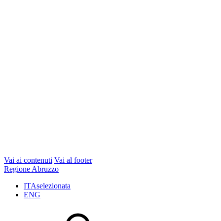
Vai ai contenuti
Vai al footer
Regione Abruzzo
ITA
selezionata
ENG