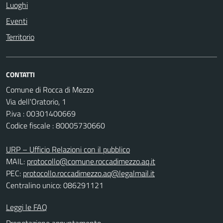
Luoghi
Eventi
Territorio
CONTATTI
Comune di Rocca di Mezzo
Via dell'Oratorio, 1
P.iva : 00301400669
Codice fiscale : 80005730660
URP – Ufficio Relazioni con il pubblico
MAIL:
protocollo@comune.roccadimezzo.aq.it
PEC:
protocollo.roccadimezzo.aq@legalmail.it
Centralino unico: 086291121
Leggi le FAQ
Prenotazione appuntamento