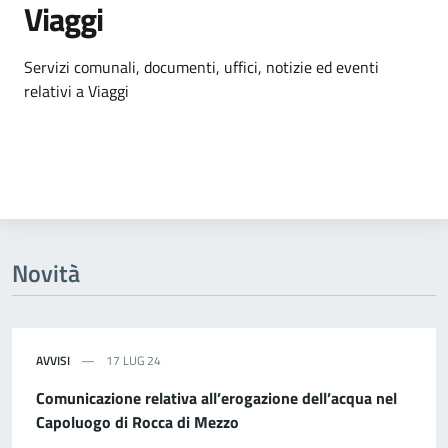
Viaggi
Dettagli dell'argomento
Servizi comunali, documenti, uffici, notizie ed eventi
relativi a Viaggi
Novità
AVVISI
17 LUG 24
Comunicazione relativa all’erogazione dell’acqua nel
Capoluogo di Rocca di Mezzo