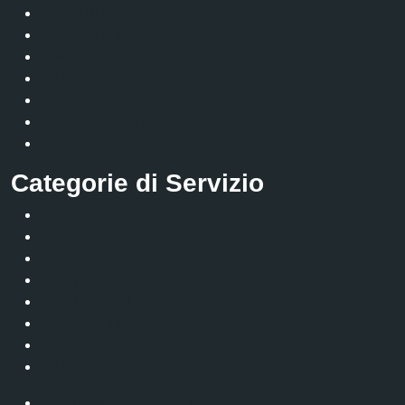
Organi di governo
Aree amministrative
Uffici
Enti e fondazioni
Politici
Personale amministrativo
Documenti e Dati
Categorie di Servizio
Agricoltura e pesca
Ambiente
Anagrafe e stato civile
Appalti pubblici
Autorizzazioni
Catasto e urbanistica
Cultura e tempo libero
Educazione e formazione
Giustizia e sicurezza pubblica