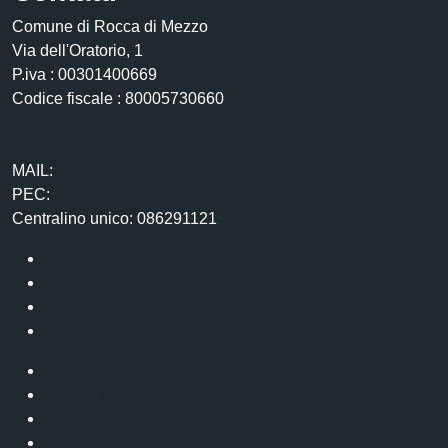
Comune di Rocca di Mezzo
Via dell'Oratorio, 1
P.iva : 00301400669
Codice fiscale : 80005730660
URP – Ufficio Relazioni con il pubblico
MAIL:
protocollo@comune.roccadimezzo.aq.it
PEC:
protocollo.roccadimezzo.aq@legalmail.it
Centralino unico: 086291121
Leggi le FAQ
Prenotazione appuntamento
Segnalazione disservizio
Richiesta assistenza
Amministrazione trasparente
Informativa privacy
Note legali
Dichiarazione di accessibilità