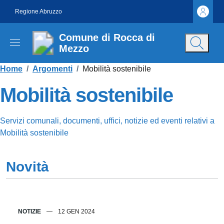
Vai ai contenuti
Vai al footer
Regione Abruzzo
Comune di Rocca di
Mezzo
Contenuti in evidenza
Home
/
Argomenti
/
Mobilità sostenibile
Mobilità sostenibile
Dettagli dell'argomento
Servizi comunali, documenti, uffici, notizie ed eventi relativi a
Mobilità sostenibile
Novità
NOTIZIE
12 GEN 2024