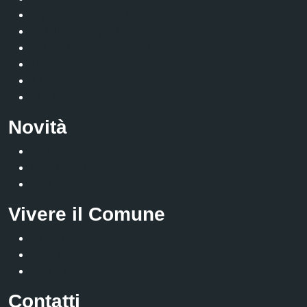
Imprese e commercio
Mobilità e trasporti
Salute, benessere e assistenza
Tributi, finanze e contravvenzioni
Turismo
Vita lavorativa
Novità
Notizie
Comunicati
Avvisi
Vivere il Comune
Luoghi
Eventi
Territorio
Contatti